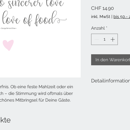
Preis
CHF 14.90
inkl. MwSt
|
bis 50.-
Anzahl
*
In den Warenkor
Detailinformatio
fnis. Ob eine feste Mahlzeit oder ein
Papiertischsets Love 
h – die Stimmung wird oftmals über
Block à 50 Blatt
chönes Mitbringsel für Deine Gäste.
A3 (42 x 29.7 cm)
designed in Switzerla
printed in Switzerland
kte
FSC®-Mix Papier
hochwertiges Offsetp