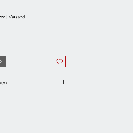
 zzgl. Versand
b
nen
of Food
nd
apier 120 g/m²