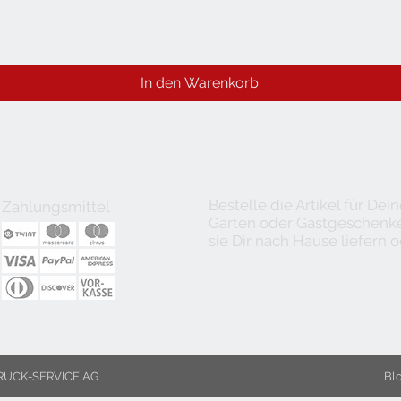
In den Warenkorb
Bestelle die Artikel für De
Zahlungsmittel
Garten oder Gastgeschenke 
sie Dir nach Hause liefern o
UCK-SERVICE AG
Bl