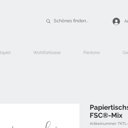
A
tspiel
Wohlfühloase
Pantone
Ge
Papiertisch
FSC®-Mix
Artikelnummer: TKTL