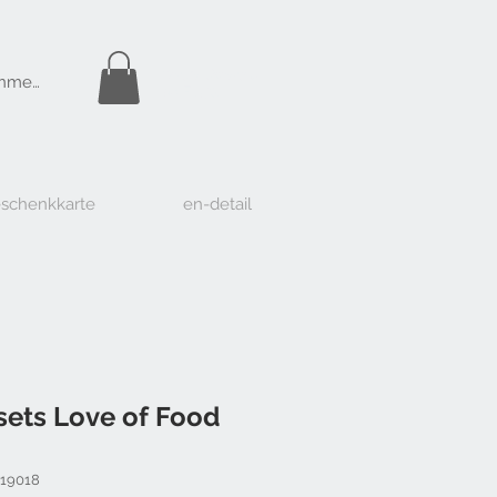
Gratis Versand
nmelden
ab Fr. 50.-
schenkkarte
en-detail
sets Love of Food
-19018