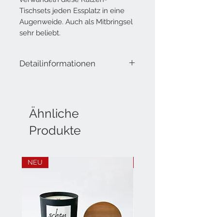
Tischsets jeden Essplatz in eine
Augenweide. Auch als Mitbringsel
sehr beliebt.
Detailinformationen
Papiertischsets Katze
Block à 40 Blatt mit Goldfolienprägung
A3 (42 x 29.7 cm)
designed in Switzerland
Ähnliche
printed in Switzerland
Produkte
FSC®-Mix Papier FSC C013735
hochwertiges Offsetpapier 120 g/m²
NEU
NEU