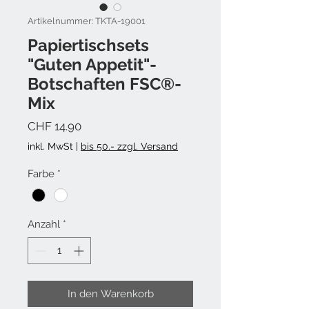
Artikelnummer: TKTA-19001
Papiertischsets
"Guten Appetit"-
Botschaften FSC®-
Mix
Preis
CHF 14.90
inkl. MwSt
|
bis 50.- zzgl. Versand
Farbe
*
Anzahl
*
In den Warenkorb