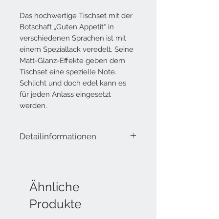
Das hochwertige Tischset mit der
Botschaft „Guten Appetit“ in
verschiedenen Sprachen ist mit
einem Speziallack veredelt. Seine
Matt-Glanz-Effekte geben dem
Tischset eine spezielle Note.
Schlicht und doch edel kann es
für jeden Anlass eingesetzt
werden.
Detailinformationen
Papiertischsets "Guten Appetit"-
Botschaften
Block à 40 Blatt
A3 (42 x 29.7 cm)
Ähnliche
designed in Switzerland
Produkte
printed in Switzerland
FSC®-Mix Papier