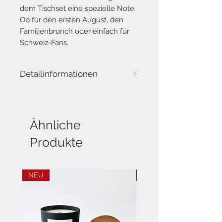
dem Tischset eine spezielle Note.
Ob für den ersten August, den
Familienbrunch oder einfach für
Schweiz-Fans.
Detailinformationen
Papiertischsets Typisch Schweizerisch
Block à 40 Blatt
A3 (42 x 29.7 cm)
designed in Switzerland
Ähnliche
printed in Switzerland
Produkte
FSC®-Mix Papier
hochwertiges, gestrichenes Papier 135
g/m²
NEU
NEU