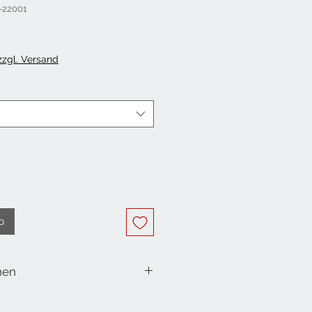
-22001
Preis
 zzgl. Versand
b
nen
n 1, Tiere
x. pro Sujet