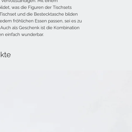
vervollständigen. Mit einem
A3 (42 x 29.7 cm)
ldet, was die Figuren der Tischsets
designed in Switzerla
ischset und die Bestecktasche bilden
printed in Switzerland
edem fröhlichen Essen passen, sei es zu
FSC®-Recycled Papie
 Auch als Geschenk ist die Kombination
hochwertiges Offsetp
und/oder
ren einfach wunderbar.
6 Bestecktaschen (ohn
Illusion 1, Tiere / 6 Suj
designed in Switzerla
kte
printed in Switzerland
FSC®-Recycled Papie
hochwertiges Offsetp
oder
1 Set mit folgendem In
– 1 Tischsetblock à 36 
– 6x6 Bestecktaschen, 
designed in Switzerla
printed in Switzerland
FSC®-Recycled Papie
hochwertiges Offsetpa
hochwertiges Offsetp