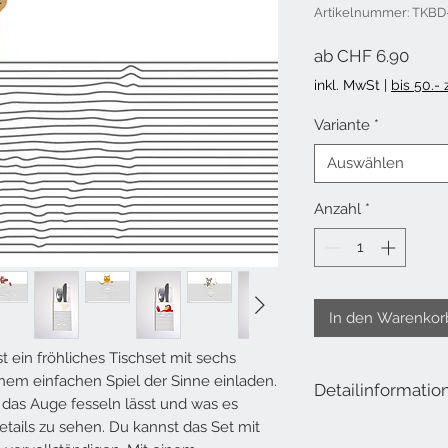
Artikelnummer: TKBD
Sale-
ab
CHF 6.90
inkl. MwSt
|
bis 50.-
Variante
*
Auswählen
Anzahl
*
In den Warenkor
ist ein fröhliches Tischset mit sechs
inem einfachen Spiel der Sinne einladen.
Detailinformatio
ch das Auge fesseln lässt und was es
ails zu sehen. Du kannst das Set mit
Papiertischsets Illusio
Block à 36 Blatt, je 6 E