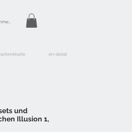
Gratis Versand
nmelden
ab Fr. 50.-
schenkkarte
en-detail
sets und
hen Illusion 1,