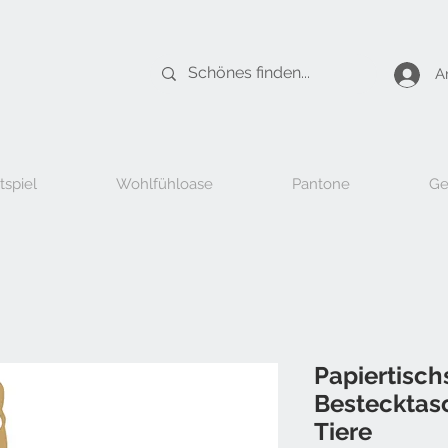
A
tspiel
Wohlfühloase
Pantone
Ge
Papiertisch
Bestecktasc
Tiere