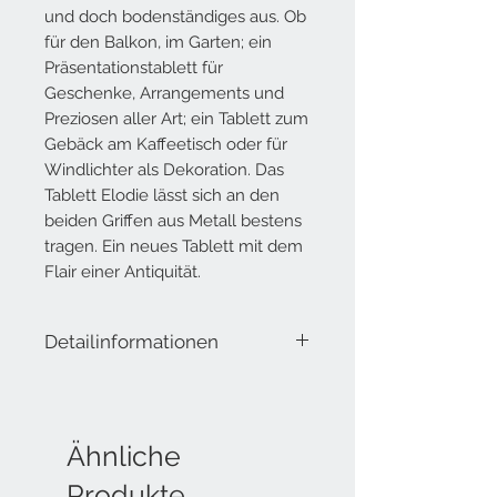
und doch bodenständiges aus. Ob
für den
Balkon, im
Garten; ein
Präsentationstablett für
Geschenke, Arrangements und
Preziosen aller Art; ein Tablett zum
Gebäck am Kaffeetisch oder für
Windlichter als Dekoration. Das
Tablett Elodie lässt sich an den
beiden Griffen aus Metall bestens
tragen. Ein neues Tablett mit dem
Flair einer Antiquität.
Detailinformationen
Lieferumfang: Tablett aus Eisen
Durchmesser: ca. 35 cm mit Hänkel
Durchmesser Öffnung: ca. 28.6 cm
Ähnliche
Höhe inkl. Füssen: ca. 6.5 cm
Produkte
Höhe Inhalt: ca. 5 cm