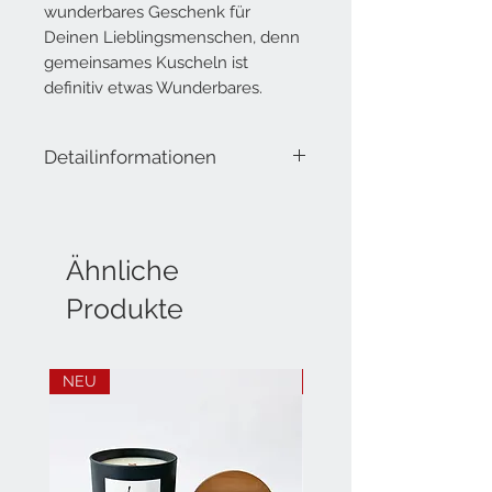
wunderbares Geschenk für
Deinen Lieblingsmenschen, denn
gemeinsames Kuscheln ist
definitiv etwas Wunderbares.
Detailinformationen
Lieferumfang: Deko-Schriftzug aus
Metall auf Holz
Länge: ca. 40 cm
Höhe: ca. 13 cm
Ähnliche
Breite: ca. 4.5 cm
Produkte
NEU
NEU