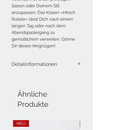
Saison oder Deinem Stil
anzupassen. Das Kissen «Hirsch
Rutete
» lässt Dich nach einem
langen Tag oder nach dem
Abendspaziergang zu
gemütlichem verweilen. Gönne
Dir dieses Vergnügen!
Detailinformationen
Lieferumfang: Kissen aus Baumwolle
quadratisch
45 cm x 45 cm
Ähnliche
Produkte
rechteckig
60 cm x 30 cm
NEU
NEU