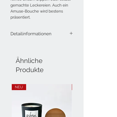
gemachte Leckereien. Auch ein
Amuse-Bouche wird bestens
präsentiert.
Detailinformationen
Lieferumfang: 2 Schälchen aus
hochwertigem Porzellan
Höhe: 2 cm
Ähnliche
Durchmesser: 7.5 cm
Produkte
NEU
NEU