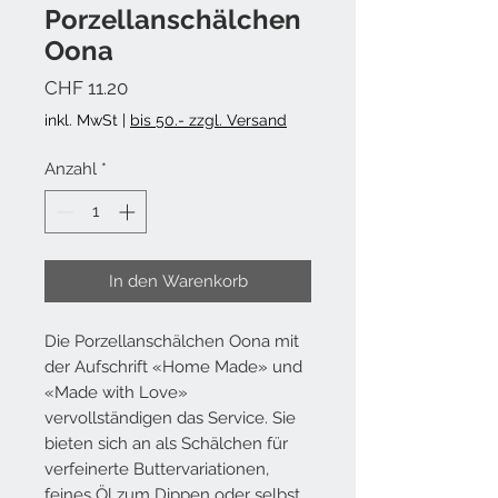
Porzellanschälchen
Oona
Preis
CHF 11.20
inkl. MwSt
|
bis 50.- zzgl. Versand
Anzahl
*
In den Warenkorb
Die Porzellanschälchen
Oon
a mit
der Aufschrift «Home Made» und
«Made with Love»
vervollständigen das Service. Sie
bieten sich an als Schälchen für
verfeinerte Buttervariationen,
feines Öl zum Dippen oder selbst