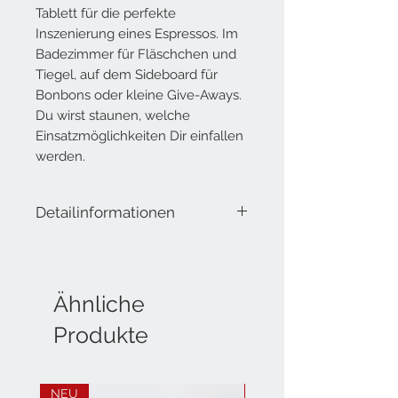
Tablett für die perfekte
Inszenierung eines Espressos. Im
Badezimmer für Fläschchen und
Tiegel, auf dem Sideboard für
Bonbons oder kleine Give-Aways.
Du wirst staunen, welche
Einsatzmöglichkeiten Dir einfallen
werden.
Detailinformationen
Lieferumfang: Tablar aus nickel
Höhe: 1,8 cm bzw. 3,5 cm
Breite: 14 cm
Länge: 23 cm
Ähnliche
Produkte
NEU
NEU