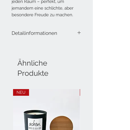
jeden Raum – perfekt, um
jemandem eine schlichte, aber
besondere Freude zu machen.
Detailinformationen
Lieferumfang: Handgemachte, Vegane
Kerzen aus Rapswachs (aus
Deutschland)
Höhe: ca. 13 cm
Ähnliche
Breite: ca. 3.3 cm
Produkte
Dicke: ca. 2.7 cm
NEU
NEU