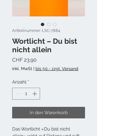
Artikelnummer: LSC-7884
Wortlicht – Du bist
nicht allein
Preis
CHF 23.90
inkl. MwSt
|
bis 50.- zzgl. Versand
Anzahl
*
In den Warenkorb
Das Wortlicht «Du bist nicht
allein» wirkt
auf Distanz und ruft