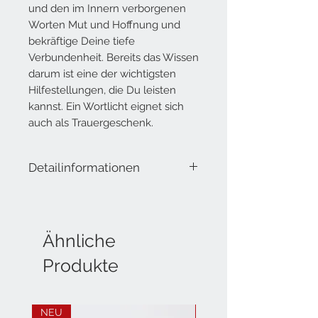
und den im Innern verborgenen
Worten Mut und Hoffnung und
bekräftige Deine tiefe
Verbundenheit. Bereits das Wissen
darum ist eine der wichtigst
en
Hilfestellungen, die Du leisten
kannst. Ein Wortlicht eignet sich
auch als Trauergeschenk.
Detailinformationen
Lieferumfang: Kerze mit
Geschenkpackung
Höhe: 14 cm
Durchmesser: 7 cm
Ähnliche
Brenndauer: ca. 40 Stunden
Produkte
NEU
NEU