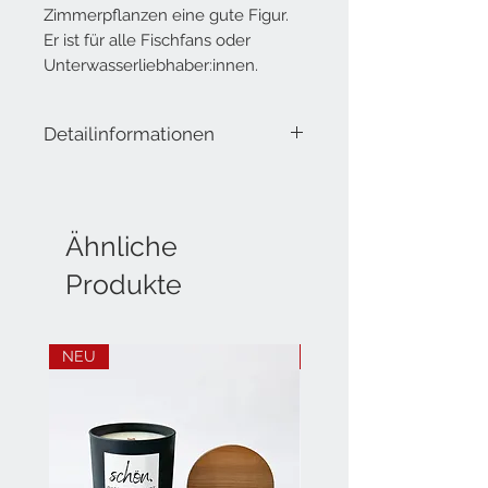
Zimmerpflanzen eine gute Figur.
Er ist für alle Fischfans oder
Unterwasserliebhaber:innen.
Detailinformationen
Lieferumfang: Fisch aus Keramik
Länger: ca. 16.5 cm
Breite: ca. 8.5 cm
Ähnliche
Höhe: ca. 13 cm
Produkte
NEU
NEU