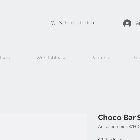
A
tspiel
Wohlfühloase
Pantone
Ge
Choco Bar 
Artikelnummer: WHD
Preis