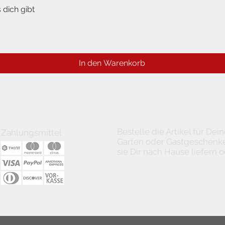
 dich gibt
Schnellansicht
In den Warenkorb
Bestelle die Artikel für De
Zahlungsmittel
Garten oder Gastgeschenke 
sie Dir nach Hause liefern o