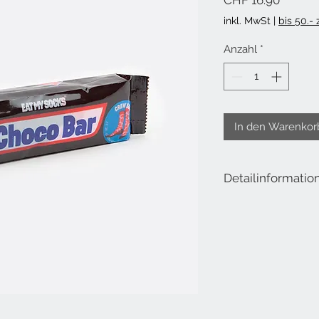
CHF 16.90
inkl. MwSt
|
bis 50.-
Anzahl
*
In den Warenkor
Detailinformatio
Lieferumfang: 1 Paar
Eine Grösse für alle!
Material:
30.5% Baumwolle
29.3% Polyester
37.1% Polyamid
3.1% Elastan