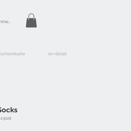
Gratis Versand
nmelden
ab Fr. 50.-
schenkkarte
en-detail
Socks
-23026