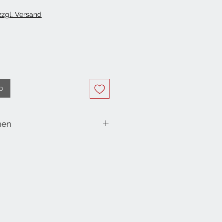
 zzgl. Versand
b
nen
 Socken