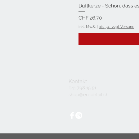
Duftkerze - Schön, dass es
Preis
CHF 26.70
inkl. MwSt
|
bis 50.- zzgl. Versand
Kontakt
041 798 15 51
shop@en-detail.ch