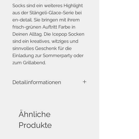
Socks sind ein weiteres Highlight
aus der Stängeli-Glace-Serie bei
en-detail. Sie bringen mit ihrem
frisch-grünen Auftritt Farbe in
Deinen Alltag. Die Icepop Socken
sind ein kreatives, witziges und
sinnvolles Geschenk für die
Einladung zur Sommerparty oder
zum Grillabend.
Detailinformationen
Lieferumfang: 1 Paar Socken
Eine Grösse für alle!
Material:
Ähnliche
67% Baumwolle
Produkte
30% Polyester
3% Elastan