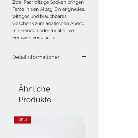
Zwei Paar witzige Socken bringen
Farbe in den Alltag. Ein originelles,
witziges und brauchbares
Geschenk zum asiatischen Abend
mit Freuden oder für alle, die
Fernweh verspüren.
Detailinformationen
Lieferumfang: 2 Paar Socken
Eine Grösse für alle!
Material:
Ähnliche
69% Baumwolle
Produkte
29% Polyester
2% Elastan
NEU
NEU