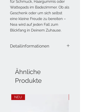
für Schmuck, Haargummis oder
Wattepads im Badezimmer. Ob als
Geschenk oder um sich selbst
eine kleine Freude zu bereiten –
Nea wird auf jeden Fall zum
Blickfang in Deinem Zuhause.
Detailinformationen
Lieferumfang: Bonbonniere aus Glas
Höhe: ca. 11 cm mit Deckel
Höhe ohne Deckel: 4.5 cm
Ähnliche
Durchmesser: ca. 8.5 cm
Produkte
NEU
NEU