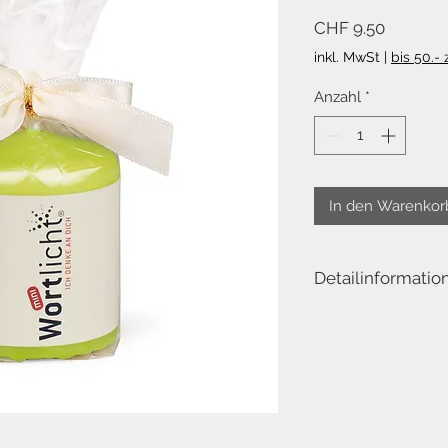
Preis
CHF 9.50
inkl. MwSt
|
bis 50.-
Anzahl
*
In den Warenkor
Detailinformatio
Lieferumfang: Kerze 
Höhe: 6 cm
Durchmesser: 5 cm
Brenndauer: ca. 18 S