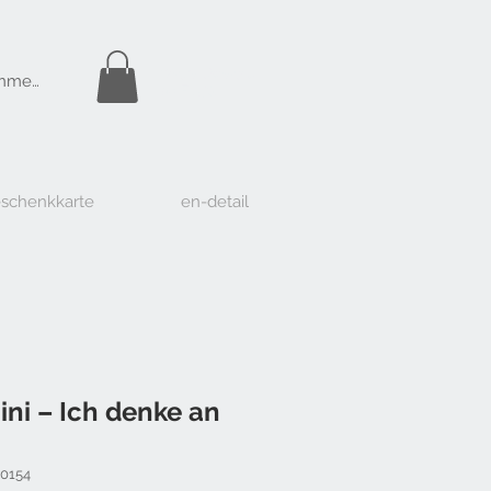
Gratis Versand
nmelden
ab Fr. 50.-
schenkkarte
en-detail
ini – Ich denke an
10154