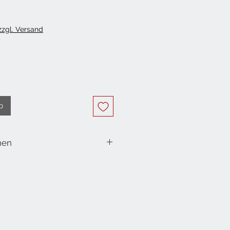
 zzgl. Versand
b
nen
in Zellophan mit Masche
tunden