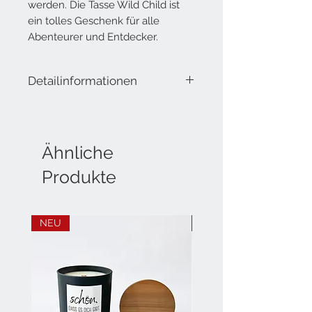
werden. Die Tasse Wild Child ist
ein tolles Geschenk für alle
Abenteurer und Entdecker.
Detailinformationen
Lieferumfang: 1 Tasse aus
Magnesiumporzellan
Spülmaschinenfest und
mikowellengeeignet.
Ähnliche
Produkte
Volumen: 250 ml
Höhe: 11 cm
Durchmesser: 7.5 cm
NEU
NEU