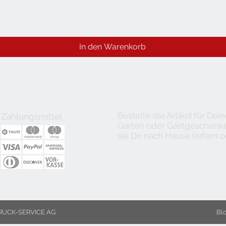
In den Warenkorb
Bestelle die Artikel für De
Zahlungsmittel
Garten oder Gastgeschenke 
sie Dir nach Hause liefern o
UCK-SERVICE AG
Bl