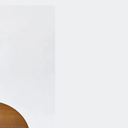
chenes Papier 135 g/m²
NEU