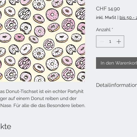
Preis
CHF 14.90
inkl. MwSt
|
bis 50.-
Anzahl
*
In den Warenkor
Detailinformatio
as Donut-Tischset ist ein echter Partyhit
Papiertischsets Donut 
inger auf einem Donut reiben und der
Block à 40 Blatt
ie Nase. Für alle die das Besondere lieben.
A3 (42 x 29.7 cm)
designed in Switzerla
kte
printed in Switzerland
FSC®-Mix Papier FSC