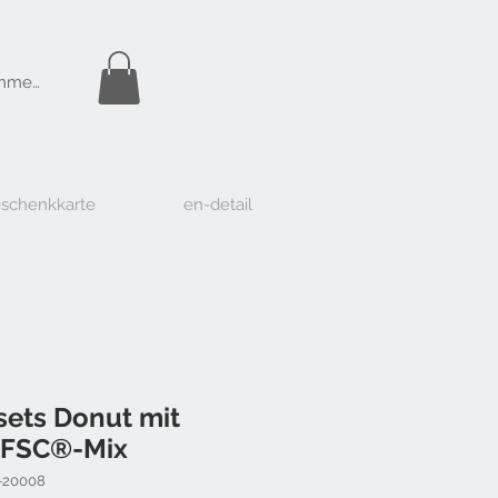
Gratis Versand
nmelden
ab Fr. 50.-
schenkkarte
en-detail
sets Donut mit
t FSC®-Mix
-20008