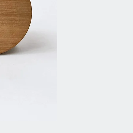
Duftkerze - Good Vibes