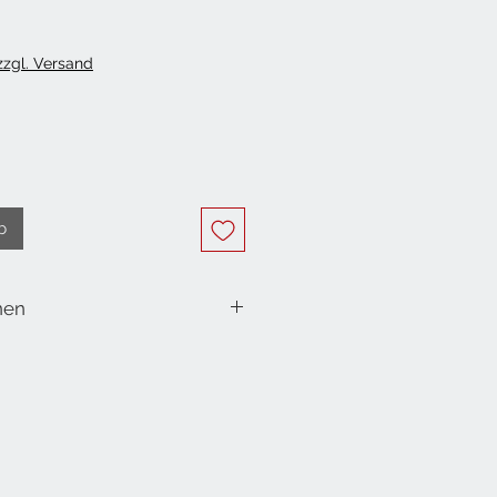
 zzgl. Versand
b
nen
mit Vanilleduft (Duftlack)
nd
 C013735