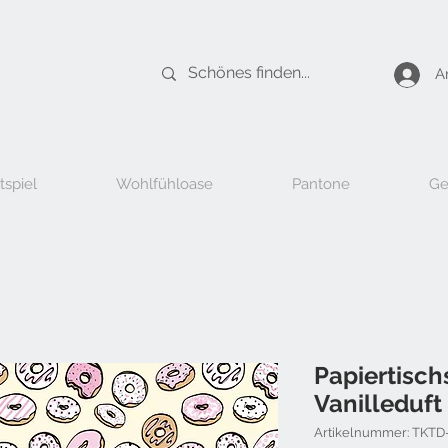
A
tspiel
Wohlfühloase
Pantone
Ge
Papiertisch
Vanilleduf
Artikelnummer: TKTD