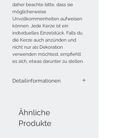
daher beachte bitte, dass sie
möglicherweise
Unvollkommenheiten aufweisen
können. Jede Kerze ist ein
individuelles Einzelstück. Falls du
die Kerze auch anzünden und
nicht nur als Dekoration
verwenden möchtest, empfiehlt
es sich, etwas darunter zu stellen.
Detailinformationen
Lieferumfang: Handgemachte, Vegane
Kerzen aus Rapswachs (aus
Deutschland)
Ähnliche
klein
Produkte
ca. 3.5 cm hoch
ca. 8 cm Durchmesser
gross