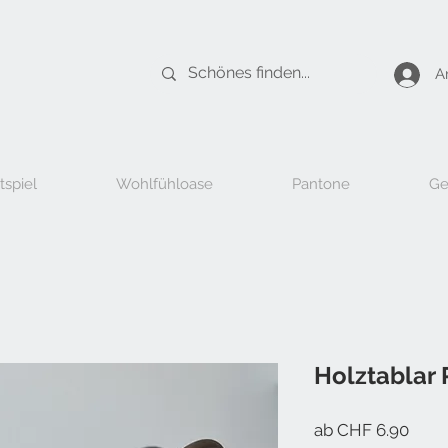
A
tspiel
Wohlfühloase
Pantone
Ge
Holztablar
Sale-
ab
CHF 6.90