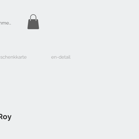
Gratis Versand
nmelden
ab Fr. 50.-
schenkkarte
en-detail
 Roy
Preis