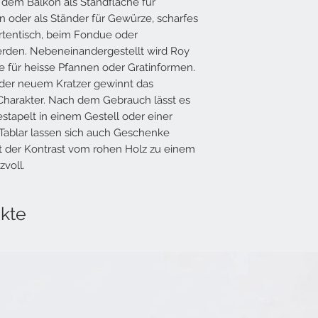
Gross
 dem Balkon als Standfläche für
Länge: ca. 40 cm
oder als Ständer für Gewürze, scharfes
Breite: ca. 20 cm
rtentisch, beim Fondue oder
rden. Nebeneinandergestellt wird Roy
he für heisse Pfannen oder Gratinformen.
 oder neuem Kratzer gewinnt das
Charakter. Nach dem Gebrauch lässt es
stapelt in einem Gestell oder einer
Tablar lassen sich auch Geschenke
st der Kontrast vom rohen Holz zu einem
zvoll.
kte