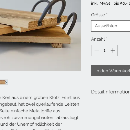
inkl. MwSt
|
bis 50.-
Grösse
*
Auswählen
Anzahl
*
In den Warenkor
Detailinformatio
r Kerl aus einem groben Klotz. Es ist aus
Lieferumfang: Tablett 
gebaut, hat zwei querlaufende Leisten
eite einfache Metallgriffe aus
Klein
es roh zusammengebauten Tablars liegt
Länge: ca. 30 cm
n und der Unempfindlichkeit der
Breite: ca. 15 cm