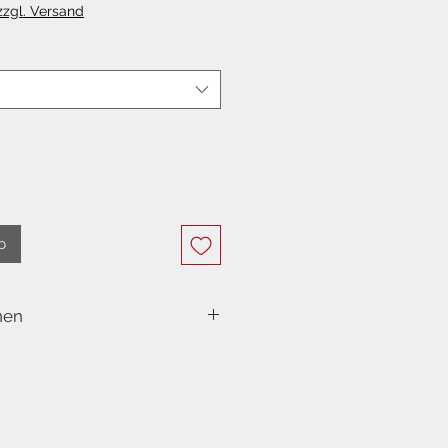
 zzgl. Versand
b
nen
aus Holz mit Metallgriffen