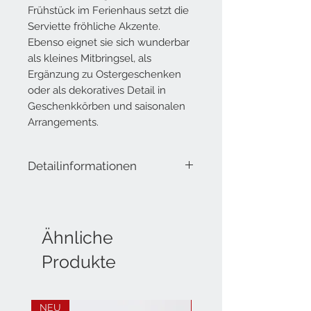
Frühstück im Ferienhaus setzt die
Serviette fröhliche Akzente.
Ebenso eignet sie sich wunderbar
als kleines Mitbringsel, als
Ergänzung zu Ostergeschenken
oder als dekoratives Detail in
Geschenkkörben und saisonalen
Arrangements.
Detailinformationen
Lieferumfang: 20 Servietten, 3-lagig
Masse offen: 33x33 cm
Masse geschlossen: 16.5x16.5 cm
Material: Tissue
Ähnliche
Produkte
NEU
NEU