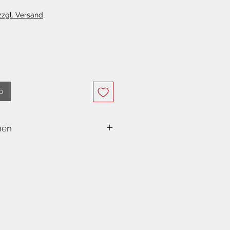
 zzgl. Versand
b
nen
etten, 3-lagig
m
6.5x16.5 cm