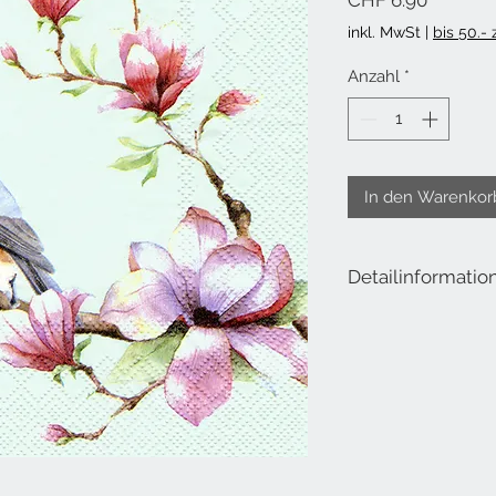
CHF 6.90
inkl. MwSt
|
bis 50.-
Anzahl
*
In den Warenkor
Detailinformatio
Lieferumfang: 20 Servi
Masse offen: 33x33 c
Masse geschlossen: 1
Material: Tissue