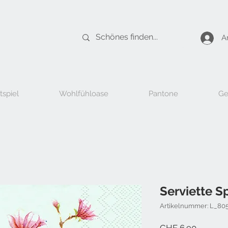
A
tspiel
Wohlfühloase
Pantone
Ge
Serviette S
Artikelnummer: L_80
Preis