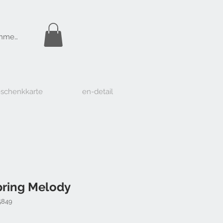
Gratis Versand
nmelden
ab Fr. 50.-
schenkkarte
en-detail
pring Melody
5849