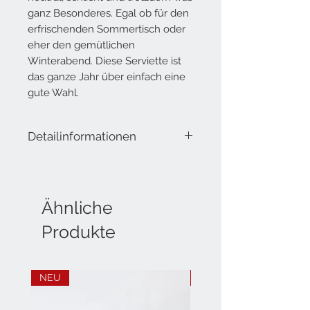
ganz Besonderes. Egal ob für den
erfrischenden Sommertisch oder
eher den gemütlichen
Winterabend. Diese Serviette ist
das ganze Jahr über einfach eine
gute Wahl.
Detailinformationen
Lieferumfang: 20 Servietten, 3-lagig
Masse offen: 33x33 cm
Masse geschlossen: 16.5x16.5 cm
Material: Tissue
Ähnliche
Produkte
NEU
NEU