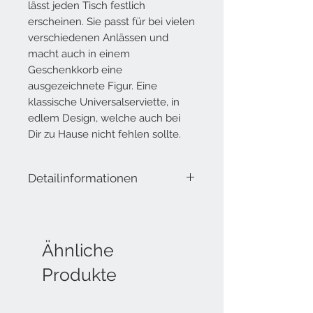
lässt jeden Tisch festlich
erscheinen. Sie passt für bei vielen
verschiedenen Anlässen und
macht auch in einem
Geschenkkorb eine
ausgezeichnete Figur. Eine
klassische Universalserviette, in
edlem Design, welche auch bei
Dir zu Hause nicht fehlen sollte.
Detailinformationen
Lieferumfang: 20 Servietten
Masse offen: 33x33 cm
Masse geschlossen: 16.5x16.5 cm
Material: Tissue
Ähnliche
Produkte