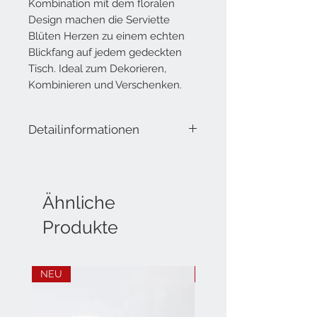
Kombination mit dem floralen
Design machen die Serviette
Blüten Herzen zu einem echten
Blickfang auf jedem gedeckten
Tisch. Ideal zum Dekorieren,
Kombinieren und Verschenken.
Detailinformationen
Lieferumfang: 20 Servietten
Masse offen: 33x33 cm
Masse geschlossen: 16.5x16.5 cm
Material: Tissue
Ähnliche
Produkte
NEU
NEU