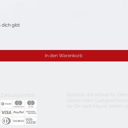
 dich gibt
Schnellansicht
In den Warenkorb
Bestelle die Artikel für De
Zahlungsmittel
Garten oder Gastgeschenke 
sie Dir nach Hause liefern o