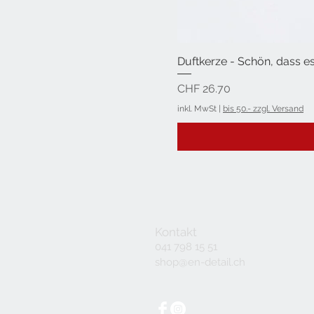
Duftkerze - Schön, dass es
Preis
CHF 26.70
inkl. MwSt
|
bis 50.- zzgl. Versand
Kontakt
041 798 15 51
shop@en-detail.ch