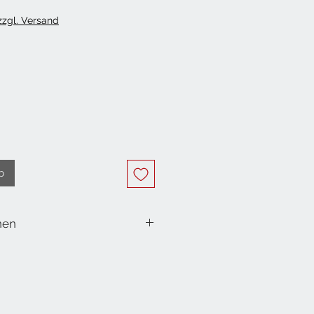
 zzgl. Versand
b
nen
 20 Servietten
m
6.5x16.5 cm
tes Tissue