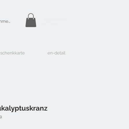
Gratis Versand
nmelden
ab Fr. 50.-
schenkkarte
en-detail
ukalyptuskranz
29