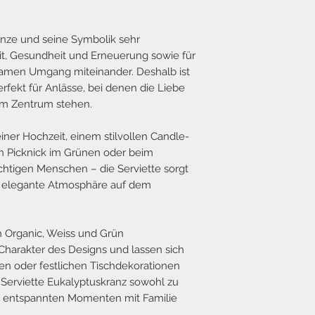
Lieferumfang weiss un
Masse offen: 33x33 c
Masse geschlossen: 1
lanze und seine Symbolik sehr
Material: Tissue
heit, Gesundheit und Erneuerung sowie für
samen Umgang miteinander. Deshalb ist
erfekt für Anlässe, bei denen die Liebe
im Zentrum stehen.
iner Hochzeit, einem stilvollen Candle-
n Picknick im Grünen oder beim
htigen Menschen – die Serviette sorgt
ch elegante Atmosphäre auf dem
 Organic, Weiss und Grün
Charakter des Designs und lassen sich
alen oder festlichen Tischdekorationen
 Serviette Eukalyptuskranz sowohl zu
zu entspannten Momenten mit Familie