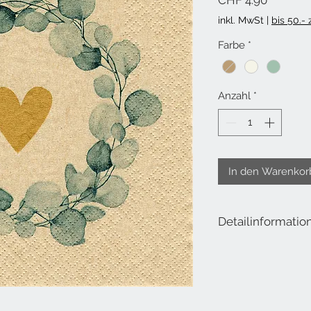
CHF 4.90
inkl. MwSt
|
bis 50.-
Farbe
*
Anzahl
*
In den Warenkor
Detailinformatio
Lieferumfang Organic:
Masse offen: 33x33 c
Masse geschlossen: 1
Material: 100% recycel