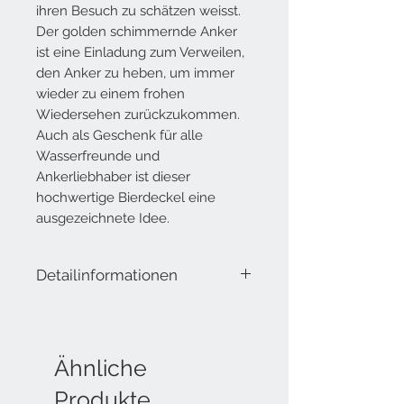
ihren Besuch zu schätzen weisst.
Der golden schimmernde Anker
ist eine Einladung zum Verweilen,
den Anker zu heben, um immer
wieder zu einem frohen
Wiedersehen zurückzukommen.
Auch als Geschenk für alle
Wasserfreunde und
Ankerliebhaber ist dieser
hochwertige Bierdeckel eine
ausgezeichnete Idee.
Detailinformationen
10,5 cm Durchmesser
Grösse Box: 12 x 12 x 2.8 cm
Lieferumfang: Metallbox mit 12
Glasuntersetzern
Ähnliche
Papier: Bierdeckelkarton 1.15mm 480
Produkte
g/m²