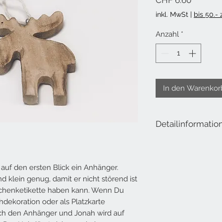
CHF 6.60
inkl. MwSt
|
bis 50.-
Anzahl
*
In den Warenkor
Detailinformatio
Lieferumfang: Elchhä
Höhe: ca. 11.5 cm
 auf den ersten Blick ein Anhänger.
Höhe mit Schnur: ca. 
nd klein genug, damit er nicht störend ist
Breite: ca. 9 cm
eschenketikette haben kann. Wenn Du
Dicke: ca. 1.6 cm
hdekoration oder als Platzkarte
fach den Anhänger und Jonah wird auf