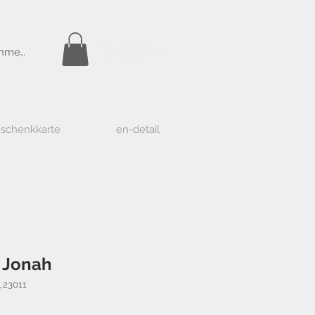
Gratis Versand
nmelden
ab Fr. 50.-
schenkkarte
en-detail
 Jonah
_23011