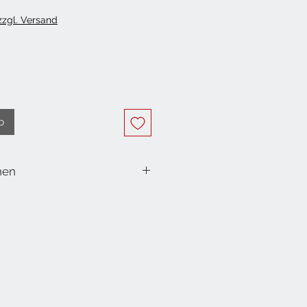
 zzgl. Versand
b
nen
nger aus Holz mit Schnur
22 cm