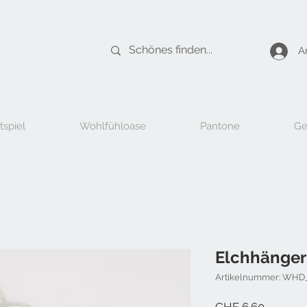
A
tspiel
Wohlfühloase
Pantone
Ge
Elchhänger
Artikelnummer: WHD
Preis