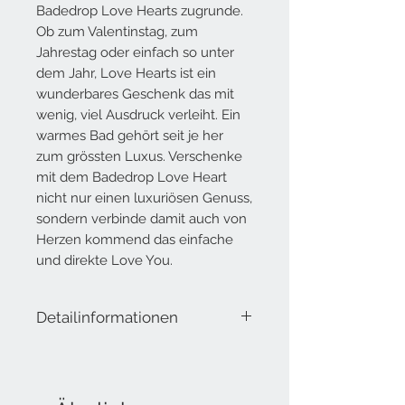
Badedrop Love Hearts zugrunde.
Ob zum Valentinstag, zum
Jahrestag oder einfach so unter
dem Jahr, Love Hearts ist ein
wunderbares Geschenk das mit
wenig, viel Ausdruck verleiht. Ein
warmes Bad gehört seit je her
zum grössten Luxus. Verschenke
mit dem Badedrop Love Heart
nicht nur einen luxuriösen Genuss,
sondern verbinde damit auch von
Herzen kommend das einfache
und direkte Love You.
Detailinformationen
Lieferumfang: 1 Badedrop
Öle – Ylang Ylang, Jasmine
Gewicht: 270 g