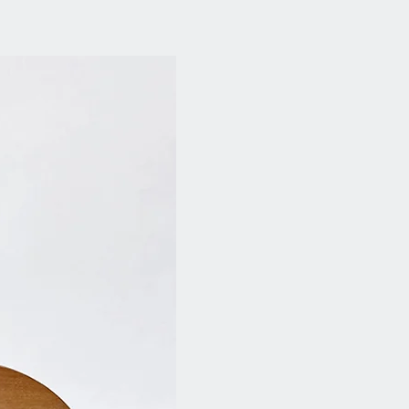
cm
m
NEU
m