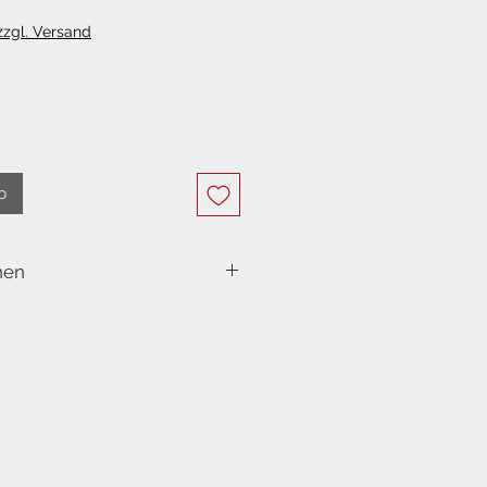
 zzgl. Versand
b
nen
ht 3er-Set Mosaik aus Glas (ohne
m
cm
m