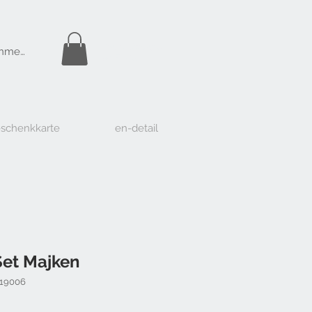
Gratis Versand
nmelden
ab Fr. 50.-
schenkkarte
en-detail
Set Majken
-19006