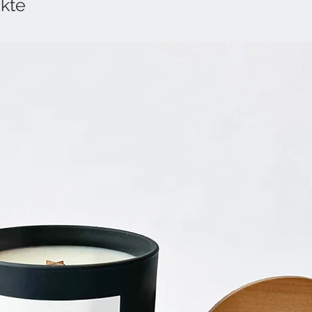
kte
Durchmesser: ca. 13 
Klein
Öffnung oben: ca. 6 c
Höhe: ca. 9 cm
Durchmesser: ca. 11 c