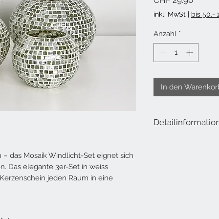
CHF 29.90
inkl. MwSt
|
bis 50.-
Anzahl
*
In den Warenkor
Detailinformatio
Lieferumfang: Windlic
Kerze)
 – das Mosaik Windlicht-Set eignet sich
Gross
n. Das elegante 3er-Set in weiss
Öffnung oben: ca. 7 c
 Kerzenschein jeden Raum in eine
Höhe: ca. 12 cm
Durchmesser: ca. 16 
Mittel
Öffnung oben: ca. 7 c
Höhe: ca. 10 cm