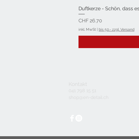
Duftkerze - Schön, dass es
Preis
CHF 26.70
inkl. MwSt
|
bis 50.- zzgl. Versand
Kontakt
041 798 15 51
shop@en-detail.ch