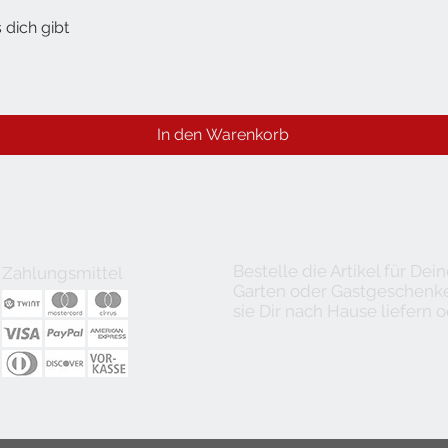
 dich gibt
Schnellansicht
In den Warenkorb
Bestelle die Artikel für De
Zahlungsmittel
Garten oder Gastgeschenke 
sie Dir nach Hause liefern o