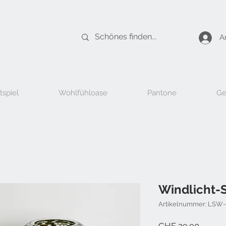
A
tspiel
Wohlfühloase
Pantone
Ge
Windlicht-
Artikelnummer: LSW
Preis