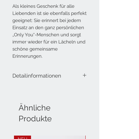
Als kleines Geschenk für alle
Liebenden ist sie ebenfalls perfekt
geeignet: Sie erinnert bei jedem
Einsatz an den ganz persönlichen
„Only You“-Menschen und sorgt
immer wieder für ein Lächeln und
schöne gemeinsame
Erinnerungen.
Detailinformationen
Lieferumfang: 20 Servietten, 3-lagig
Masse offen: 33x33 cm
Masse geschlossen: 16.5x16.5 cm
Material: Tissue
Ähnliche
Produkte
NEU
NEU