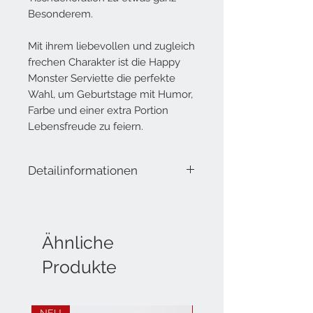
Besonderem.
Mit ihrem liebevollen und zugleich
frechen Charakter ist die Happy
Monster Serviette die perfekte
Wahl, um Geburtstage mit Humor,
Farbe und einer extra Portion
Lebensfreude zu feiern.
Detailinformationen
Lieferumfang: 20 Servietten, 3-lagig
Masse offen: 33x33 cm
Masse geschlossen: 16.5x16.5 cm
Material: Tissue
Ähnliche
Produkte
NEU
NEU