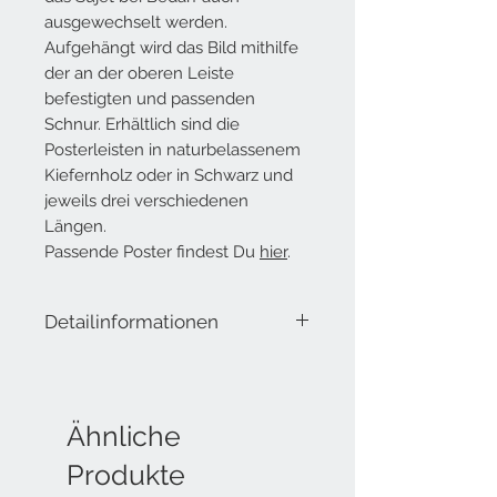
ausgewechselt werden.
Aufgehängt wird das Bild mithilfe
der an der oberen Leiste
befestigten und passenden
Schnur. Erhältlich sind die
Posterleisten in naturbelassenem
Kiefernholz oder in Schwarz und
jeweils drei verschiedenen
Längen.
Passende Poster findest Du
hier
.
Detailinformationen
Lieferumfang: 4 magnetische
Posterleisten (2 x oben mit
Aufhängeschnur, 2 x unten), passend
für ein Poster (ohne Poster)
Ähnliche
Holzart: Kiefernholz
Produkte
Gewicht:
51 cm Länge natur: ca. 175g