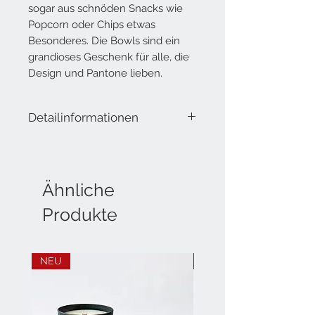
sogar aus schnöden Snacks wie
Popcorn oder Chips etwas
Besonderes. Die Bowls sind ein
grandioses Geschenk für alle, die
Design und Pantone lieben.
Detailinformationen
Lieferumfang: 6 Schalen
aus hochwertigem Porzellan, 500 ml
Spülmaschinenfest und
Mikrowellengeeignet
Ähnliche
Durchmesser: ca. 15 cm
Produkte
Höhe: ca. 5 cm
1 Stück Pantone Yellow 012
1 Stück Pantone Orange 021
1 Stück Pantone 2035
NEU
NEU
1 Stück Pantone 3539
1 Stück Pantone 2150
1 Stück Pantone 519