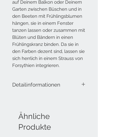
auf Deinem Balkon oder Deinem
Garten zwischen Büschen und in
den Beeten mit Frühlingsblumen
hängen, sie in einem Fenster
tanzen lassen oder zusammen mit
Blüten
und Bändern in
e
inen
Frühlingskranz binden. Da sie in
den Farben dezent sind, lassen sie
sich herrlich in einem Strauss von
Forsythien integrieren.
Detailinformationen
Lieferumfang: 3 Metallschmetterlinge
an einer Schnur zum Auf- oder
Anhängen, 3 verschiedene Sujets mit je
1 Stück
Ähnliche
Produkte
Breite: ca. 10 cm
Höhe: ca. 8.5 cm