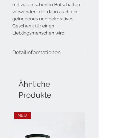
mit vielen schönen Botschaften
verwenden, der dann auch ein
gelungenes und dekoratives
Geschenk für einen
Lieblingsmenschen wird.
Detailinformationen
Lieferumfang: Stern aus Metall
Breite ca. 59 cm
Höhe: ca. 9 cm
Ähnliche
Produkte
NEU
NEU