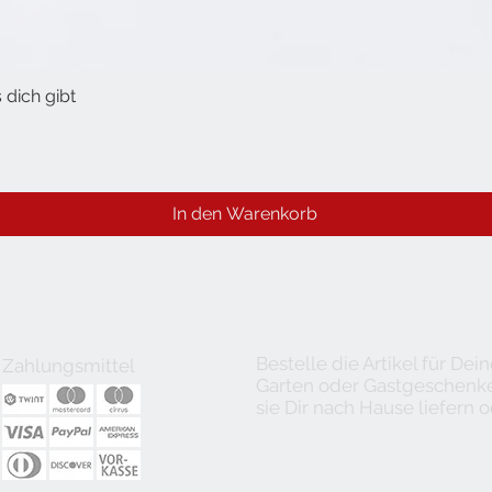
 dich gibt
Schnellansicht
In den Warenkorb
Bestelle die Artikel für De
Zahlungsmittel
Garten oder Gastgeschenke 
sie Dir nach Hause liefern o