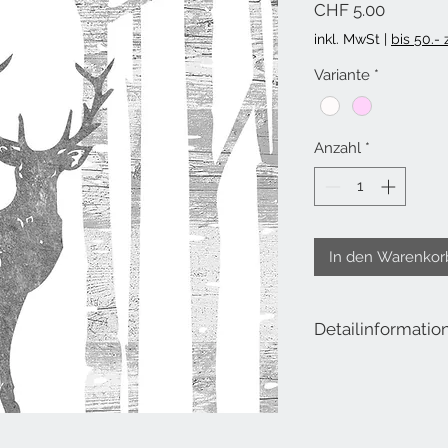
Preis
CHF 5.00
inkl. MwSt
|
bis 50.-
Variante
*
Anzahl
*
In den Warenkor
Detailinformatio
Lieferumfang: 20 Serv
Masse offen: 25x25 c
Masse geschlossen: 12
Material: Tissue
Farbe: schwarz/gold