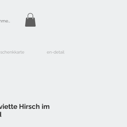
Gratis Versand
nmelden
ab Fr. 50.-
schenkkarte
en-detail
viette Hirsch im
d