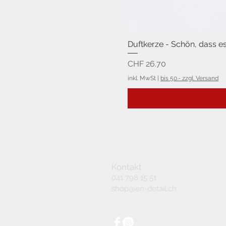
Duftkerze - Schön, dass es
Preis
CHF 26.70
inkl. MwSt
|
bis 50.- zzgl. Versand
Kontakt
041 798 15 51
shop@en-detail.ch