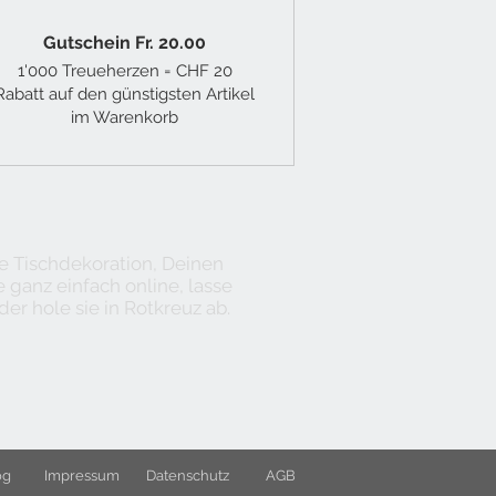
Gutschein Fr. 20.00
1'000 Treueherzen = CHF 20
Rabatt auf den günstigsten Artikel
im Warenkorb
ine Tischdekoration, Deinen
ganz einfach online, lasse
der hole sie in Rotkreuz ab.
og
Impressum
Datenschutz
AGB