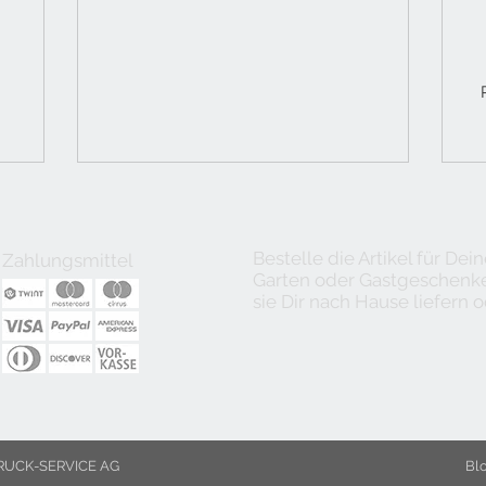
Bestelle die Artikel für De
Zahlungsmittel
Garten oder Gastgeschenke 
sie Dir nach Hause liefern o
UCK-SERVICE AG
Bl