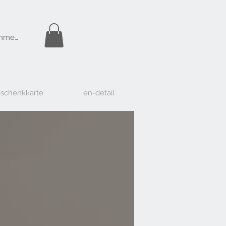
Gratis Versand
nmelden
ab Fr. 50.-
schenkkarte
en-detail