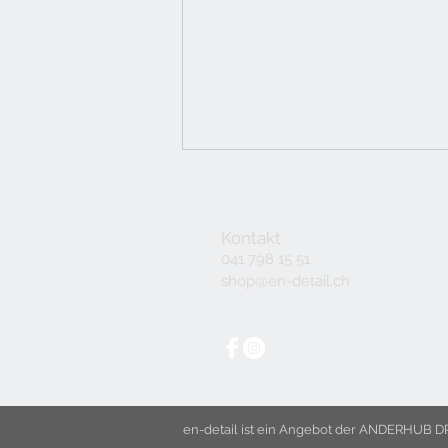
Kontakt
041 798 15 51
shop@en-detail.ch
en-detail ist ein Angebot der
ANDERHUB DR