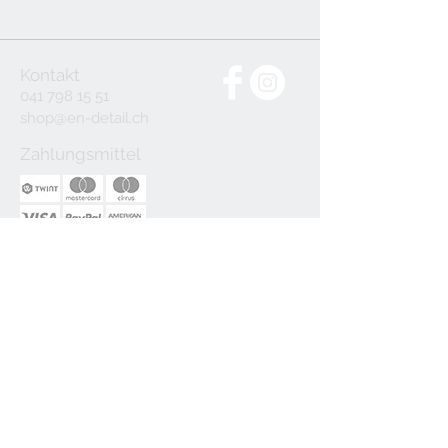
Kontakt
041 798 15 51
shop@en-detail.ch
Zahlungsmittel
Bestelle die Artikel für Deine
Tischdekoration, Deinen Garten oder
Gastgeschenke ganz einfach online,
lasse sie Dir nach Hause liefern oder
hole sie in Rotkreuz ab.
en-detail ist ein Angebot der
ANDERHUB DRUCK-SERVICE AG