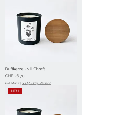
Duftkerze - vill Chraft
Preis
CHF 26.70
inkl. MwSt
|
bis 50.- zzgl. Versand
NEU