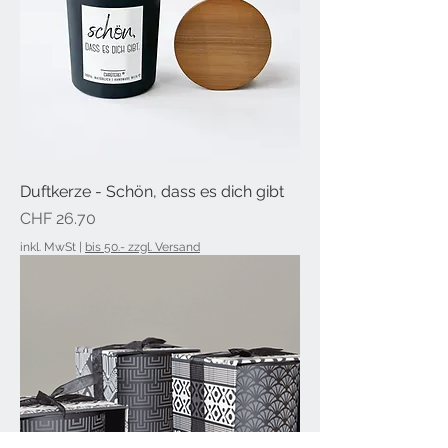
Duftkerze - Schön, dass es dich gibt
Preis
CHF 26.70
inkl. MwSt
|
bis 50.- zzgl. Versand