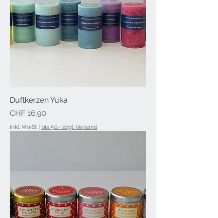
Duftkerzen Yuka
Preis
CHF 16.90
inkl. MwSt
|
bis 50.- zzgl. Versand