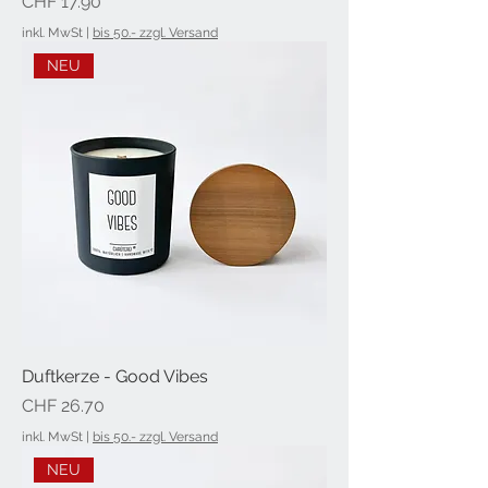
Preis
CHF 17.90
inkl. MwSt
|
bis 50.- zzgl. Versand
NEU
Duftkerze - Good Vibes
Preis
CHF 26.70
inkl. MwSt
|
bis 50.- zzgl. Versand
NEU