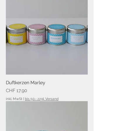
Duftkerzen Marley
Preis
CHF 17.90
inkl. MwSt
|
bis 50.- zzgl. Versand