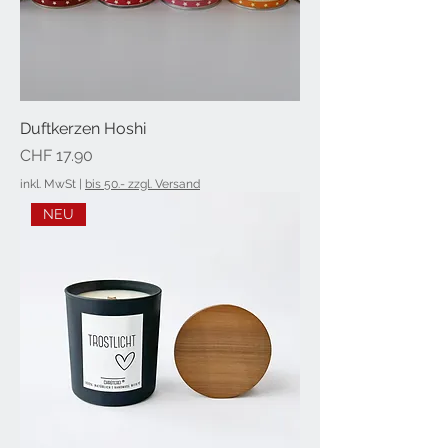
Duftkerzen Hoshi
Preis
CHF 17.90
inkl. MwSt
|
bis 50.- zzgl. Versand
NEU