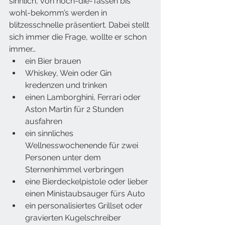
sinnlich, von hoch-die-Tassen bis 
wohl-bekomm’s werden in 
blitzesschnelle präsentiert. Dabei stellt 
sich immer die Frage, wollte er schon 
immer…
ein Bier brauen 
Whiskey, Wein oder Gin 
kredenzen und trinken
einen Lamborghini, Ferrari oder 
Aston Martin für 2 Stunden 
ausfahren
ein sinnliches 
Wellnesswochenende für zwei 
Personen unter dem 
Sternenhimmel verbringen
eine Bierdeckelpistole oder lieber 
einen Ministaubsauger fürs Auto
ein personalisiertes Grillset oder 
gravierten Kugelschreiber